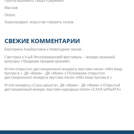
Группа казачьего танца «Зарянка»
Массаж.
Опрос.
Хореография: искусство говорить телом
СВЕЖИЕ КОММЕНТАРИИ
Екатерина Альбертовна
к
Новогодние сказки.
Светлана
к
V-ый Республиканский фестиваль – конкурс казачьей
культуры «Традиции предков храним!»
Итоги открытого дистанционного конкурса якутских песен «Ийэ баар
буолан🌷». ДК «Маяк» - ДК «Маяк»
к
Положение открытого
дистанционного конкурса якутских песен «Ийэ баар буолан🌷»
Итоги конкурса «Саха ырыата». ДК «Маяк» - ДК «Маяк»
к
Открытый
дистанционный конкурс якутских народных песен «САХА ЫРЫАТА»