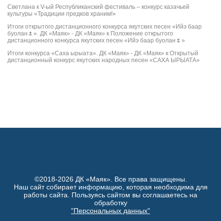
Светлана
к
V-ый Республиканский фестиваль – конкурс казачьей
культуры «Традиции предков храним!»
Итоги открытого дистанционного конкурса якутских песен «Ийэ баар
буолан🌷». ДК «Маяк» - ДК «Маяк»
к
Положение открытого
дистанционного конкурса якутских песен «Ийэ баар буолан🌷»
Итоги конкурса «Саха ырыата». ДК «Маяк» - ДК «Маяк»
к
Открытый
дистанционный конкурс якутских народных песен «САХА ЫРЫАТА»
©2018-2026 ДК «Маяк». Все права защищены.
Наш сайт собирает информацию, которая необходима для
работы сайта. Пользуясь сайтом вы соглашаетесь на
обработку
"Персональных данных"