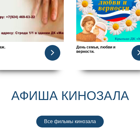
аж.
День семьи, любви и
верности.
АФИША КИНОЗАЛА
Все фильмы кинозала