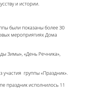
усству и истории.
уппы были показаны более 30
совых мероприятиях Дома
ды Зимы», «День Речника»,
з участия группы «Праздник».
ппе праздник исполнилось 11