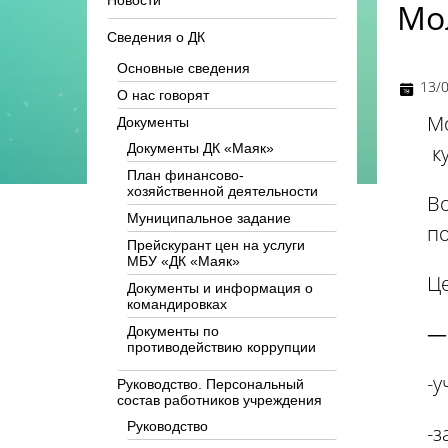
Новости
Мо
Сведения о ДК
Основные сведения
13/
О нас говорят
Мо
Документы
к
Документы ДК «Маяк»
План финансово-
хозяйственной деятельности
Во
Муниципальное задание
по
Прейскурант цен на услуги
МБУ «ДК «Маяк»
Ц
Документы и информация о
командировках
—
Документы по
противодействию коррупции
-у
Руководство. Персональный
состав работников учреждения
Руководство
-з