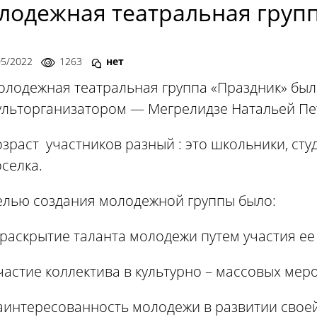
лодежная театральная груп
05/2022
1263
нет
лодежная театральная группа «Праздник» была
ульторганизатором — Мегрелидзе Натальей Пе
зраст участников разный : это школьники, ст
селка.
елью создания молодежной группы было:
раскрытие таланта молодежи путем участия ее
частие коллектива в культурно – массовых мер
аинтересованность молодежи в развитии своей