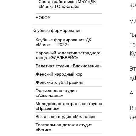
Состав работников МБУ «ДК
зр
«Маяк» ГО «Жатай»
НОКОУ
-д
Клубные формирования
За
Клубные формирования ДК
т
«Маяк» — 2022 г.
Ку
Народный коллектив эстрадного
танца «ЭДЕЛЬВЕЙС»
Балетная студия «Вдохновение»
Эт
Женский народный хор
«Д
Женский клуб «Грация»
Фольклорная студия
А 
«Айыллаана»
Молодежная театральная группа
В 
«Праздник»
л
Вокальная студия «Мелодия»
Театральная детская студия
«Бегис»