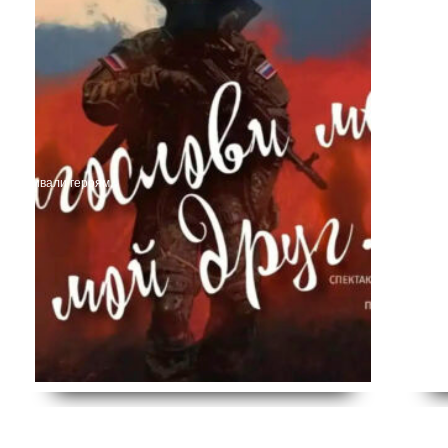
г»!
переживали героям.