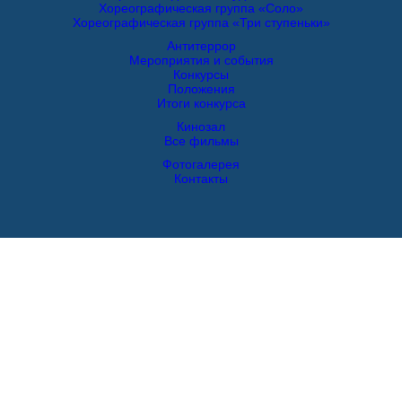
Хореографическая группа «Соло»
Хореографическая группа «Три ступеньки»
Антитеррор
Мероприятия и события
Конкурсы
Положения
Итоги конкурса
Кинозал
Все фильмы
Фотогалерея
Контакты