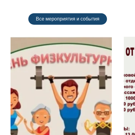
Все мероприятия и события
ВЕРНОСТИ.
ДЕНЬ РЕЧНИКА.
чное мероприятия,
3 июля в 14.00 пройдет праздничное меропр
верности 📍 Место:
посвященное Дню речника на площади Город
🌼 8 июля — тёплый
округа «Жатай». 🌊 День речника — особый п
ный самым важным
для нашего поселка: река и флот — важная 