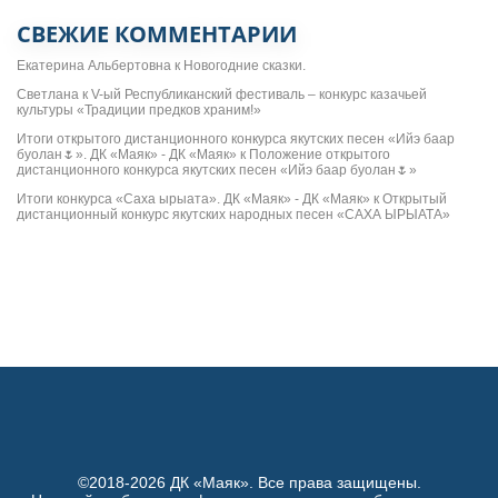
СВЕЖИЕ КОММЕНТАРИИ
Екатерина Альбертовна
к
Новогодние сказки.
Светлана
к
V-ый Республиканский фестиваль – конкурс казачьей
культуры «Традиции предков храним!»
Итоги открытого дистанционного конкурса якутских песен «Ийэ баар
буолан🌷». ДК «Маяк» - ДК «Маяк»
к
Положение открытого
дистанционного конкурса якутских песен «Ийэ баар буолан🌷»
Итоги конкурса «Саха ырыата». ДК «Маяк» - ДК «Маяк»
к
Открытый
дистанционный конкурс якутских народных песен «САХА ЫРЫАТА»
©2018-2026 ДК «Маяк». Все права защищены.