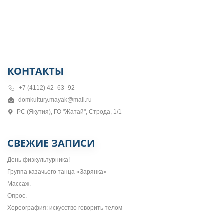
КОНТАКТЫ
+7 (4112) 42–63–92
domkultury.mayak@mail.ru
РС (Якутия), ГО "Жатай", Строда, 1/1
СВЕЖИЕ ЗАПИСИ
День физкультурника!
Группа казачьего танца «Зарянка»
Массаж.
Опрос.
Хореография: искусство говорить телом