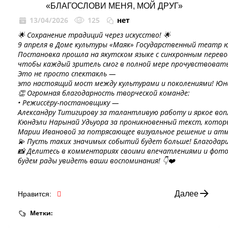
«БЛАГОСЛОВИ МЕНЯ, МОЙ ДРУГ»
13/04/2026
125
нет
🌟 Сохранение традиций через искусство! 🌟
9 апреля в Доме культуры «Маяк» Государственный театр юн
Постановка прошла на якутском языке с синхронным перево
чтобы каждый зритель смог в полной мере прочувствовать
Это не просто спектакль —
это настоящий мост между культурами и поколениями! Юны
👏 Огромная благодарность творческой команде:
• Режиссёру‑постановщику —
Александру Титигирову за талантливую работу и яркое воп
Кюндэли Нарынай Удьуора за проникновенный текст, котор
Марии Ивановой за потрясающее визуальное решение и атм
💫 Пусть таких значимых событий будет больше! Благодари
📸 Делитесь в комментариях своими впечатлениями и фот
будем рады увидеть ваши воспоминания! 👇❤️
Далее
Нравится:
Метки: