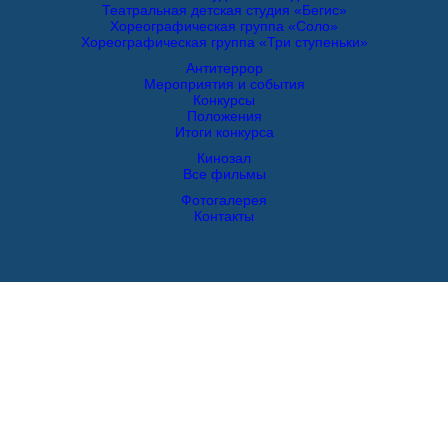
Театральная детская студия «Бегис»
Хореографическая группа «Соло»
Хореографическая группа «Три ступеньки»
Антитеррор
Мероприятия и события
Конкурсы
Положения
Итоги конкурса
Кинозал
Все фильмы
Фотогалерея
Контакты