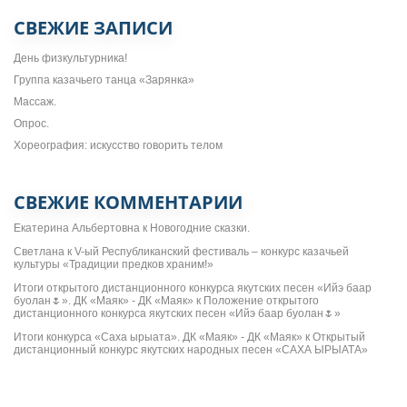
СВЕЖИЕ ЗАПИСИ
День физкультурника!
Группа казачьего танца «Зарянка»
Массаж.
Опрос.
Хореография: искусство говорить телом
СВЕЖИЕ КОММЕНТАРИИ
Екатерина Альбертовна
к
Новогодние сказки.
Светлана
к
V-ый Республиканский фестиваль – конкурс казачьей
культуры «Традиции предков храним!»
Итоги открытого дистанционного конкурса якутских песен «Ийэ баар
буолан🌷». ДК «Маяк» - ДК «Маяк»
к
Положение открытого
дистанционного конкурса якутских песен «Ийэ баар буолан🌷»
Итоги конкурса «Саха ырыата». ДК «Маяк» - ДК «Маяк»
к
Открытый
дистанционный конкурс якутских народных песен «САХА ЫРЫАТА»