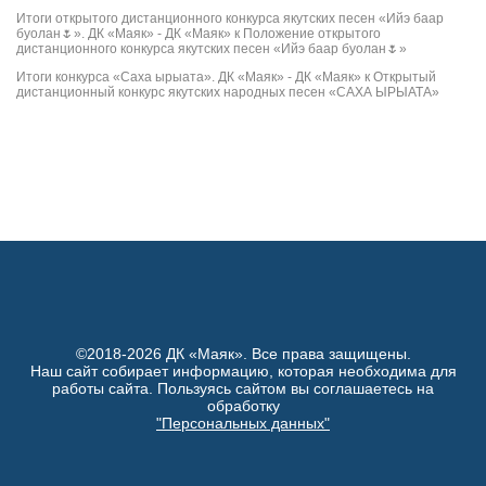
Итоги открытого дистанционного конкурса якутских песен «Ийэ баар
буолан🌷». ДК «Маяк» - ДК «Маяк»
к
Положение открытого
дистанционного конкурса якутских песен «Ийэ баар буолан🌷»
Итоги конкурса «Саха ырыата». ДК «Маяк» - ДК «Маяк»
к
Открытый
дистанционный конкурс якутских народных песен «САХА ЫРЫАТА»
©2018-2026 ДК «Маяк». Все права защищены.
Наш сайт собирает информацию, которая необходима для
работы сайта. Пользуясь сайтом вы соглашаетесь на
обработку
"Персональных данных"