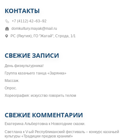
КОНТАКТЫ
+7 (4112) 42–63–92
domkultury.mayak@mail.ru
РС (Якутия), ГО "Жатай", Строда, 1/1
СВЕЖИЕ ЗАПИСИ
День физкультурника!
Группа казачьего танца «Зарянка»
Массаж.
Опрос.
Хореография: искусство говорить телом
СВЕЖИЕ КОММЕНТАРИИ
Екатерина Альбертовна
к
Новогодние сказки.
Светлана
к
V-ый Республиканский фестиваль – конкурс казачьей
культуры «Традиции предков храним!»