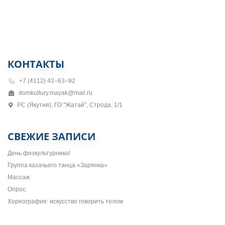
КОНТАКТЫ
+7 (4112) 42–63–92
domkultury.mayak@mail.ru
РС (Якутия), ГО "Жатай", Строда, 1/1
СВЕЖИЕ ЗАПИСИ
День физкультурника!
Группа казачьего танца «Зарянка»
Массаж.
Опрос.
Хореография: искусство говорить телом