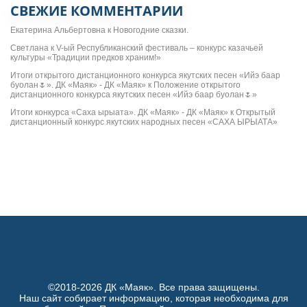
СВЕЖИЕ КОММЕНТАРИИ
Екатерина Альбертовна
к
Новогодние сказки.
Светлана
к
V-ый Республиканский фестиваль – конкурс казачьей
культуры «Традиции предков храним!»
Итоги открытого дистанционного конкурса якутских песен «Ийэ баар
буолан🌷». ДК «Маяк» - ДК «Маяк»
к
Положение открытого
дистанционного конкурса якутских песен «Ийэ баар буолан🌷»
Итоги конкурса «Саха ырыата». ДК «Маяк» - ДК «Маяк»
к
Открытый
дистанционный конкурс якутских народных песен «САХА ЫРЫАТА»
©2018-2026 ДК «Маяк». Все права защищены.
Наш сайт собирает информацию, которая необходима для