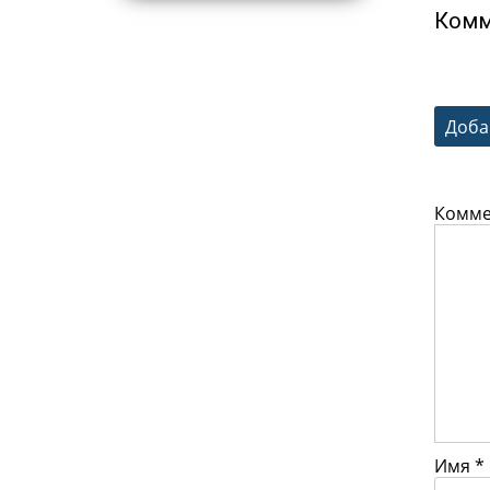
Комм
Доба
Комм
Имя
*