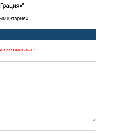
Грация»"
омментариях
ные поля помечены
*