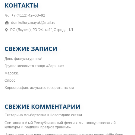
КОНТАКТЫ
+7 (4112) 42–63–92
domkultury.mayak@mail.ru
РС (Якутия), ГО "Жатай", Строда, 1/1
СВЕЖИЕ ЗАПИСИ
День физкультурника!
Группа казачьего танца «Зарянка»
Массаж.
Опрос.
Хореография: искусство говорить телом
СВЕЖИЕ КОММЕНТАРИИ
Екатерина Альбертовна
к
Новогодние сказки.
Светлана
к
V-ый Республиканский фестиваль – конкурс казачьей
культуры «Традиции предков храним!»
Итоги открытого дистанционного конкурса якутских песен «Ийэ баар