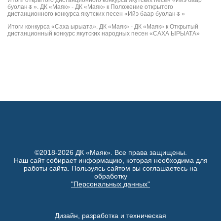
буолан🌷». ДК «Маяк» - ДК «Маяк»
к
Положение открытого
дистанционного конкурса якутских песен «Ийэ баар буолан🌷»
Итоги конкурса «Саха ырыата». ДК «Маяк» - ДК «Маяк»
к
Открытый
дистанционный конкурс якутских народных песен «САХА ЫРЫАТА»
©2018-2026 ДК «Маяк». Все права защищены.
Наш сайт собирает информацию, которая необходима для
работы сайта. Пользуясь сайтом вы соглашаетесь на
обработку
"Персональных данных"
Дизайн, разработка и техническая