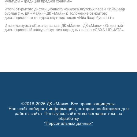
культуры «Традиции предков храним!»
Итоги открытого дистанционного конкурса якутских песен «Ийэ баар
буолан🌷». ДК «Маяк» - ДК «Маяк»
к
Положение открытого
дистанционного конкурса якутских песен «Ийэ баар буолан🌷»
Итоги конкурса «Саха ырыата». ДК «Маяк» - ДК «Маяк»
к
Открытый
дистанционный конкурс якутских народных песен «САХА ЫРЫАТА»
©2018-2026 ДК «Маяк». Все права защищены.
Наш сайт собирает информацию, которая необходима для
работы сайта. Пользуясь сайтом вы соглашаетесь на
обработку
"Персональных данных"