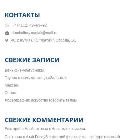
КОНТАКТЫ
+7 (4112) 42–63–92
domkultury.mayak@mail.ru
РС (Якутия), ГО "Жатай", Строда, 1/1
СВЕЖИЕ ЗАПИСИ
День физкультурника!
Группа казачьего танца «Зарянка»
Массаж.
Опрос.
Хореография: искусство говорить телом
СВЕЖИЕ КОММЕНТАРИИ
Екатерина Альбертовна
к
Новогодние сказки.
Светлана
к
V-ый Республиканский фестиваль – конкурс казачьей