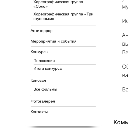
Хореографическая группа
му
«Соло»
Хореографическая группа «Три
ступеньки»
⁣
Антитеррор
⁣А
Мероприятия и события
вы
Ва
Конкурсы
Положения
⁣О
Итоги конкурса
ва
Кинозал
⁣В
Все фильмы
Фотогалерея
Контакты
Комм