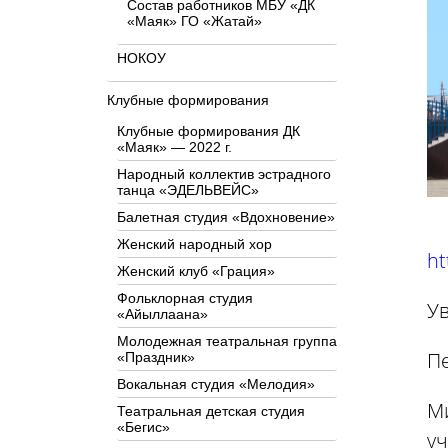
Состав работников МБУ «ДК
«Маяк» ГО «Жатай»
НОКОУ
Клубные формирования
Клубные формирования ДК
«Маяк» — 2022 г.
Народный коллектив эстрадного
танца «ЭДЕЛЬВЕЙС»
Балетная студия «Вдохновение»
Женский народный хор
ht
Женский клуб «Грация»
Фольклорная студия
⁣У
«Айыллаана»
Молодежная театральная группа
⁣П
«Праздник»
Вокальная студия «Мелодия»
М
Театральная детская студия
«Бегис»
уч