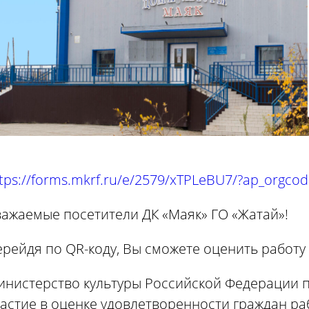
tps://forms.mkrf.ru/e/2579/xTPLeBU7/?ap_orgc
важаемые посетители ДК «Маяк» ГО «Жатай»!
ерейдя по QR-коду, Вы сможете оценить работ
инистерство культуры Российской Федерации 
астие в оценке удовлетворенности граждан ра