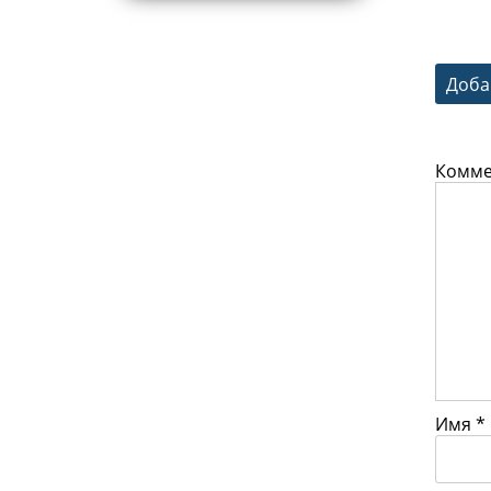
Доба
Комм
Имя
*