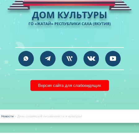
Версия сайта для слабовидящих
»
Новости
» День славянской письменности и культуры!