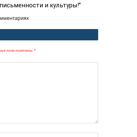
письменности и культуры!"
омментариях
ные поля помечены
*