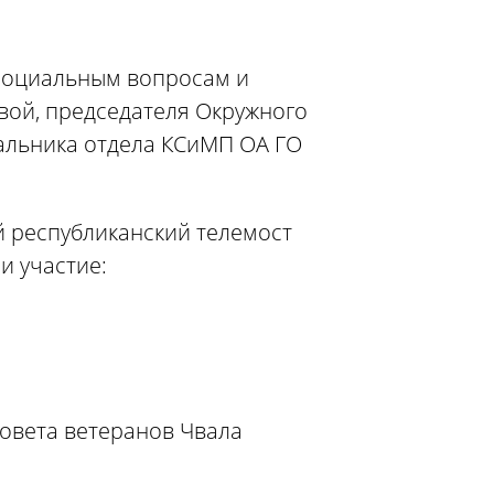
 социальным вопросам и
вой, председателя Окружного
чальника отдела КСиМП ОА ГО
й республиканский телемост
и участие:
совета ветеранов Чвала