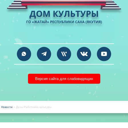
Версия сайта для слабовидящих
»
Новости
» День Работника культуры