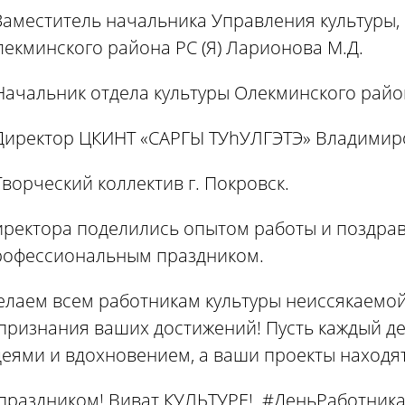
Заместитель начальника Управления культуры,
екминского района РС (Я) Ларионова М.Д.
Начальник отдела культуры Олекминского района
 Директор ЦКИНТ «САРГЫ ТУhУЛГЭТЭ» Владимиро
Творческий коллектив г. Покровск.
ректора поделились опытом работы и поздрави
рофессиональным праздником.
лаем всем работникам культуры неиссякаемой
 признания ваших достижений! Пусть каждый д
еями и вдохновением, а ваши проекты находят
 праздником! Виват КУЛЬТУРЕ! #ДеньРаботника