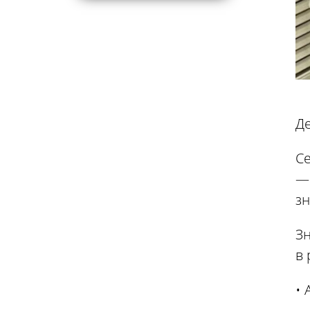
Де
Се
—
з
Зн
в 
•