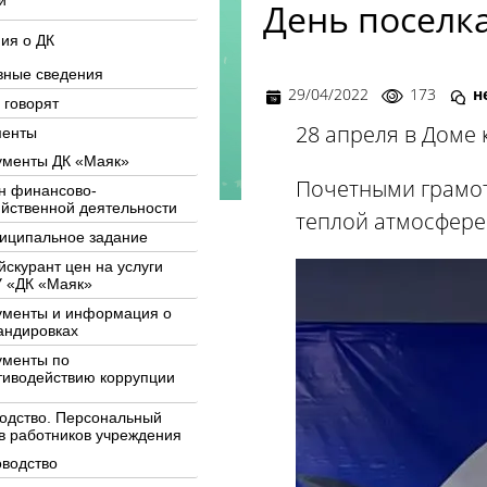
и
День поселка
ия о ДК
вные сведения
29/04/2022
173
н
 говорят
28 апреля в Доме
менты
ументы ДК «Маяк»
Почетными грамот
н финансово-
яйственной деятельности
теплой атмосфере
иципальное задание
йскурант цен на услуги
 «ДК «Маяк»
ументы и информация о
андировках
ументы по
тиводействию коррупции
одство. Персональный
в работников учреждения
оводство