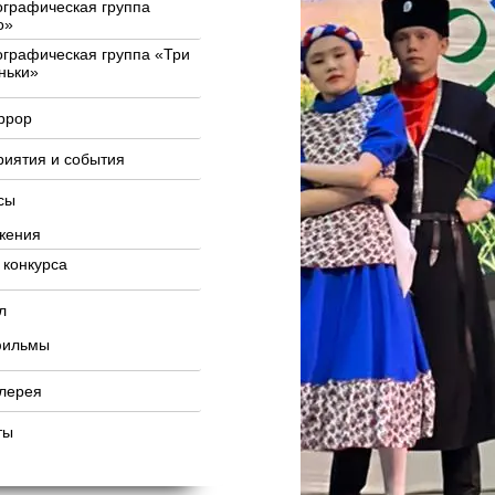
графическая группа
о»
графическая группа «Три
ньки»
ррор
иятия и события
сы
жения
 конкурса
л
фильмы
лерея
ты