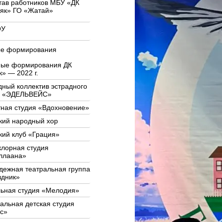
тав работников МБУ «ДК
як» ГО «Жатай»
ОУ
ые формирования
ные формирования ДК
» — 2022 г.
ный коллектив эстрадного
а «ЭДЕЛЬВЕЙС»
ная студия «Вдохновение»
кий народный хор
ий клуб «Грация»
лорная студия
ллаана»
ежная театральная группа
здник»
льная студия «Мелодия»
альная детская студия
с»