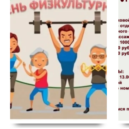
ВЕРНОСТИ.
ДЕНЬ РЕЧНИКА.
чное мероприятия,
3 июля в 14.00 пройдет праздничное меропр
верности 📍 Место:
посвященное Дню речника на площади Город
🌼 8 июля — тёплый
округа «Жатай». 🌊 День речника — особый п
ный самым важным
для нашего поселка: река и флот — важная 
ти. В этот день мы
нашей истории и жизни. В этот день мы 
евронии — пример
благодарностью чествуем тех, кто трудится на
и, а ещё говорим
обеспечивает навигацию и связывает берега. 
лагодарим их […]
Что вас ждет: Приходите всей […]