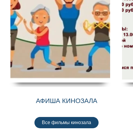
чное мероприятия,
3 июля в 14.00 пройдет праздничное меропр
верности 📍 Место:
посвященное Дню речника на площади Город
🌼 8 июля — тёплый
округа «Жатай». 🌊 День речника — особый п
ный самым важным
для нашего поселка: река и флот — важная 
ти. В этот день мы
нашей истории и жизни. В этот день мы 
евронии — пример
благодарностью чествуем тех, кто трудится на
и, а ещё говорим
обеспечивает навигацию и связывает берега. 
лагодарим их […]
Что вас ждет: Приходите всей […]
АФИША КИНОЗАЛА
Все фильмы кинозала