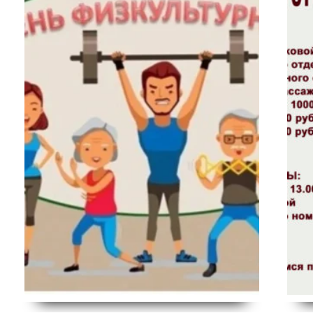
ВЕРНОСТИ.
ДЕНЬ РЕЧНИКА.
чное мероприятия,
3 июля в 14.00 пройдет праздничное меропр
верности 📍 Место:
посвященное Дню речника на площади Город
🌼 8 июля — тёплый
округа «Жатай». 🌊 День речника — особый п
ный самым важным
для нашего поселка: река и флот — важная 
ти. В этот день мы
нашей истории и жизни. В этот день мы 
евронии — пример
благодарностью чествуем тех, кто трудится на
и, а ещё говорим
обеспечивает навигацию и связывает берега. 
лагодарим их […]
Что вас ждет: Приходите всей […]